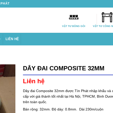
N PHÁT
VẬT TƯ ĐÓNG GÓI
VẬT TƯ CÔNG 
LIÊN HỆ
DÂY ĐAI COMPOSITE 32MM
Liên hệ
Dây đai Composite 32mm được Tín Phát nhập khẩu và 
cấp với giá thành tốt nhất tại Hà Nội, TPHCM, Bình Dươ
trên toàn quốc.
Bản rộng: 32mm. Độ dày: 0.8mm. Dài 230m/cuộn