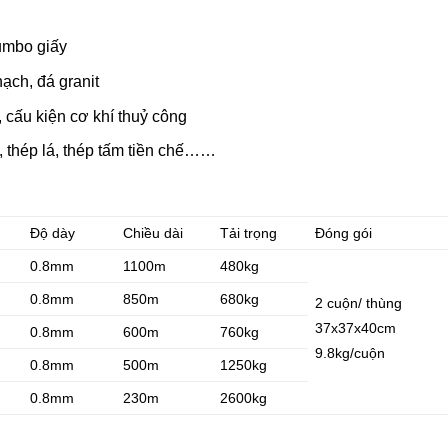
jumbo giấy
ạch, đá granit
, cấu kiện cơ khí thuỷ công
, thép lá, thép tấm tiền chế……
Độ dày
Chiều dài
Tải trọng
Đóng gói
0.8mm
1100m
480kg
0.8mm
850m
680kg
2 cuộn/ thùng
37x37x40cm
0.8mm
600m
760kg
9.8kg/cuộn
0.8mm
500m
1250kg
0.8mm
230m
2600kg