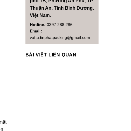
phố 1B, Phường An Phú, TP.
Thuận An, Tỉnh Bình Dương,
Việt Nam.
Hotline:
0397 288 286
Email:
vattu.tinphatpacking@gmail.com
BÀI VIẾT LIÊN QUAN
mặt
ên