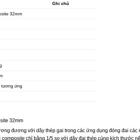
Ghi chú
osite 32mm
g
mm
 tương ứng
osite 32mm
tương đương với dây thép gai trong các ứng dụng đóng đai các 
 composite chỉ bằng 1/5 so với dây đai thép cùng kích thước n