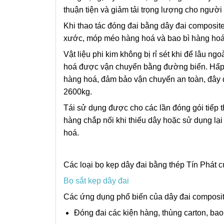
thuận tiện và giảm tải trọng lượng cho người
Khi thao tác đóng đai bằng dây đai composite
xước, móp méo hàng hoá và bao bì hàng hoá 
Vật liệu phi kim không bị rỉ sét khi để lâu ng
hoá được vận chuyển bằng đường biển. Hấp t
hàng hoá, đảm bảo vận chuyển an toàn, đây đ
2600kg.
Tái sử dụng được cho các lần đóng gói tiếp t
hàng chắp nối khi thiếu dây hoặc sử dụng lạ
hoá.
Các loại bọ kẹp dây đai bằng thép Tín Phát c
Bọ sắt kẹp dây đai
Các ứng dụng phổ biến của dây đai compos
Đóng đai các kiện hàng, thùng carton, bao 