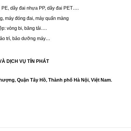
g PE, dây đai nhựa PP, dây đai PET….
ng, máy đóng đai, máy quấn màng
p: vòng bi, băng tải….
bảo trì, bảo dưỡng máy…
VÀ DỊCH VỤ TÍN PHÁT
hượng, Quận Tây Hồ, Thành phố Hà Nội, Việt Nam.