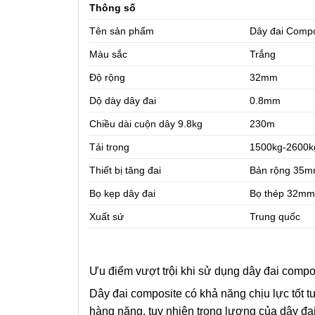
Thông số
Tên sản phẩm
Dây đai Comp
Màu sắc
Trắng
Độ rộng
32mm
Dộ dày dây đai
0.8mm
Chiều dài cuộn dây 9.8kg
230m
Tải trọng
1500kg-2600k
Thiết bị tăng đai
Bản rộng 35
Bọ kẹp dây đai
Bọ thép 32mm
Xuất sứ
Trung quốc
Ưu điểm vượt trội khi sử dụng dây đai comp
Dây đai composite có khả năng chịu lực tốt 
hàng nặng, tuy nhiên trọng lượng của dây đai