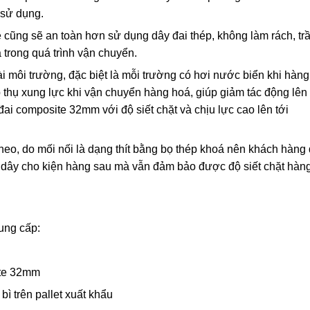
 sử dụng.
 cũng sẽ an toàn hơn sử dụng dây đai thép, không làm rách, tr
trong quá trình vận chuyển.
oài môi trường, đặc biệt là mỗi trường có hơi nước biển khi hàng
hụ xung lực khi vận chuyển hàng hoá, giúp giảm tác động lên
ai composite 32mm với độ siết chặt và chịu lực cao lên tới
heo, do mối nối là dạng thít bằng bọ thép khoá nên khách hàng
i dây cho kiện hàng sau mà vẫn đảm bảo được độ siết chặt hàn
ung cấp:
ite 32mm
bì trên pallet xuất khẩu