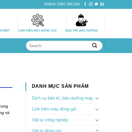
Hotline: 0397.288.286
NGHIỆP
LINH KIỆN MÁY ĐÓNG GÓI
BẢO TRÌ, BẢO DƯỠNG
Search
for:
DANH MỤC SẢN PHẨM
Dịch vụ bảo trì, bảo dưỡng máy
cung
Linh kiện máy đóng gói
ng và
Vật tư công nghiệp
Vật tư đóng gói