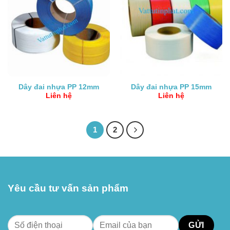
Dây đai nhựa PP 12mm
Dây đai nhựa PP 15mm
Liên hệ
Liên hệ
1
2
Yêu cầu tư vấn sản phẩm