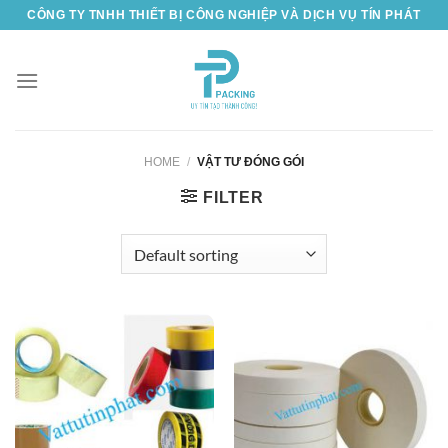
Chuyển
CÔNG TY TNHH THIẾT BỊ CÔNG NGHIỆP VÀ DỊCH VỤ TÍN PHÁT
đến
nội
dung
HOME
/
VẬT TƯ ĐÓNG GÓI
FILTER